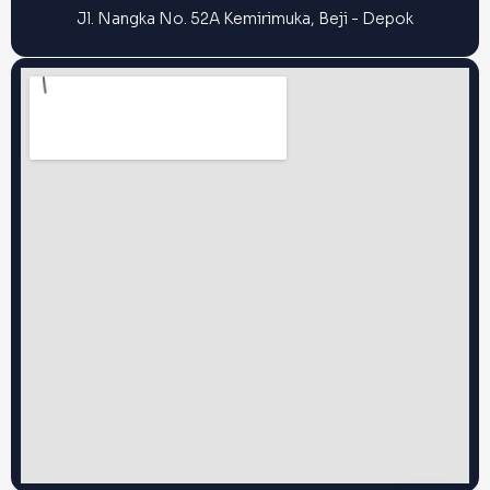
Jl. Nangka No. 52A Kemirimuka, Beji - Depok